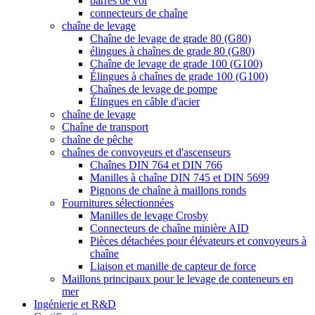
barres de vol
connecteurs de chaîne
chaîne de levage
Chaîne de levage de grade 80 (G80)
élingues à chaînes de grade 80 (G80)
Chaîne de levage de grade 100 (G100)
Élingues à chaînes de grade 100 (G100)
Chaînes de levage de pompe
Élingues en câble d'acier
chaîne de levage
Chaîne de transport
chaîne de pêche
chaînes de convoyeurs et d'ascenseurs
Chaînes DIN 764 et DIN 766
Manilles à chaîne DIN 745 et DIN 5699
Pignons de chaîne à maillons ronds
Fournitures sélectionnées
Manilles de levage Crosby
Connecteurs de chaîne minière AID
Pièces détachées pour élévateurs et convoyeurs à
chaîne
Liaison et manille de capteur de force
Maillons principaux pour le levage de conteneurs en
mer
Ingénierie et R&D