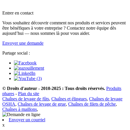
Entrer en contact
Vous souhaitez découvrir comment nos produits et services peuvent
être bénéfiques à votre entreprise ? Contactez notre équipe dès
aujourd’hui — nous sommes là pour vous aider.
Envoyer une demande
Partage social :
© Droits d'auteur - 2010-2025 : Tous droits réservés.
Produits
phares
-
Plan du site
Chaînes de levage de fûts
,
Chaînes et élingues
,
Chaînes de levage
OSHA
,
Chaînes de levage de grue
,
Chaînes de filets de pêche
,
Chaînes à maillons
,
Envoyer un courriel
x