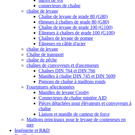
barres de vol
connecteurs de chaîne
chaîne de levage
Chaîne de levage de grade 80 (G80)
élingues à chaînes de grade 80 (G80)
Chaîne de levage de grade 100 (G100)
Élingues à chaînes de grade 100 (G100)
Chaînes de levage de pompe
Élingues en câble d'acier
chaîne de levage
Chaîne de transport
chaîne de pêche
chaînes de convoyeurs et d'ascenseurs
Chaînes DIN 764 et DIN 766
Manilles à chaîne DIN 745 et DIN 5699
Pignons de chaîne à maillons ronds
Fournitures sélectionnées
Manilles de levage Crosby
Connecteurs de chaîne minière AID
Pièces détachées pour élévateurs et convoyeurs à
chaîne
Liaison et manille de capteur de force
Maillons principaux pour le levage de conteneurs en
mer
Ingénierie et R&D