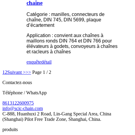
chaîne
Catégorie : manilles, connecteurs de
chaîne, DIN 745, DIN 5699, plaque
d’écartement
Application : convient aux chaînes à
maillons ronds DIN 764 et DIN 766 pour
élévateurs à godets, convoyeurs à chaînes
et racleurs à chaînes
enquête
détail
1
2
Suivant >
>>
Page 1 / 2
Contactez-nous
Téléphone / WhatsApp
8613122600975
info@scic-chain.com
C-888, Huanhuxi 2 Road, Lin-Gang Special Area, China
(Shanghai) Pilot Free Trade Zone, Shanghai, China.
produits