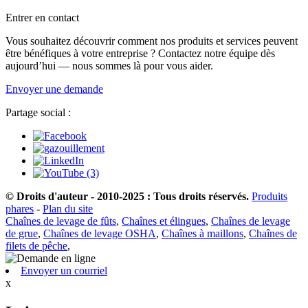
Entrer en contact
Vous souhaitez découvrir comment nos produits et services peuvent
être bénéfiques à votre entreprise ? Contactez notre équipe dès
aujourd’hui — nous sommes là pour vous aider.
Envoyer une demande
Partage social :
© Droits d'auteur - 2010-2025 : Tous droits réservés.
Produits
phares
-
Plan du site
Chaînes de levage de fûts
,
Chaînes et élingues
,
Chaînes de levage
de grue
,
Chaînes de levage OSHA
,
Chaînes à maillons
,
Chaînes de
filets de pêche
,
Envoyer un courriel
x