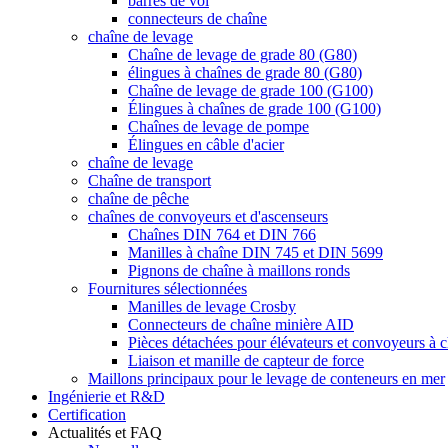
barres de vol
connecteurs de chaîne
chaîne de levage
Chaîne de levage de grade 80 (G80)
élingues à chaînes de grade 80 (G80)
Chaîne de levage de grade 100 (G100)
Élingues à chaînes de grade 100 (G100)
Chaînes de levage de pompe
Élingues en câble d'acier
chaîne de levage
Chaîne de transport
chaîne de pêche
chaînes de convoyeurs et d'ascenseurs
Chaînes DIN 764 et DIN 766
Manilles à chaîne DIN 745 et DIN 5699
Pignons de chaîne à maillons ronds
Fournitures sélectionnées
Manilles de levage Crosby
Connecteurs de chaîne minière AID
Pièces détachées pour élévateurs et convoyeurs à 
Liaison et manille de capteur de force
Maillons principaux pour le levage de conteneurs en mer
Ingénierie et R&D
Certification
Actualités et FAQ