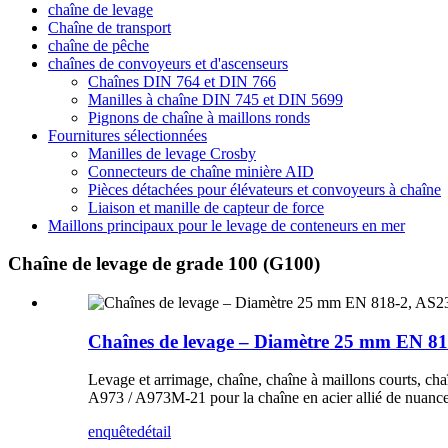
chaîne de levage
Chaîne de transport
chaîne de pêche
chaînes de convoyeurs et d'ascenseurs
Chaînes DIN 764 et DIN 766
Manilles à chaîne DIN 745 et DIN 5699
Pignons de chaîne à maillons ronds
Fournitures sélectionnées
Manilles de levage Crosby
Connecteurs de chaîne minière AID
Pièces détachées pour élévateurs et convoyeurs à chaîne
Liaison et manille de capteur de force
Maillons principaux pour le levage de conteneurs en mer
Chaîne de levage de grade 100 (G100)
Chaînes de levage – Diamètre 25 mm EN 
Levage et arrimage, chaîne, chaîne à maillons courts, ch
A973 / A973M-21 pour la chaîne en acier allié de nuanc
enquête
détail