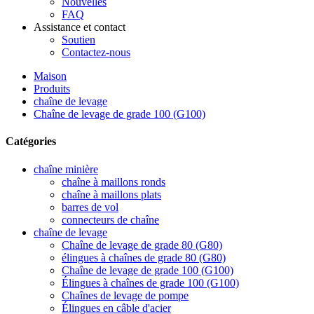
Nouvelles
FAQ
Assistance et contact
Soutien
Contactez-nous
Maison
Produits
chaîne de levage
Chaîne de levage de grade 100 (G100)
Catégories
chaîne minière
chaîne à maillons ronds
chaîne à maillons plats
barres de vol
connecteurs de chaîne
chaîne de levage
Chaîne de levage de grade 80 (G80)
élingues à chaînes de grade 80 (G80)
Chaîne de levage de grade 100 (G100)
Élingues à chaînes de grade 100 (G100)
Chaînes de levage de pompe
Élingues en câble d'acier