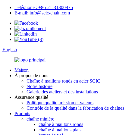
Téléphone : +86-21-31300975
E-mail: info@scic-chain.com
English
Maison
À propos de nous
Chaîne à maillons ronds en acier SCIC
Notre histoire
Galerie des ateliers et des installations
Assurance qualité
Politique qualité, mission et valeurs
Contrôle de la qualité dans la fabrication de chaînes
Produits
chaîne minière
chaîne à maillons ronds
chaîne à maillons plats