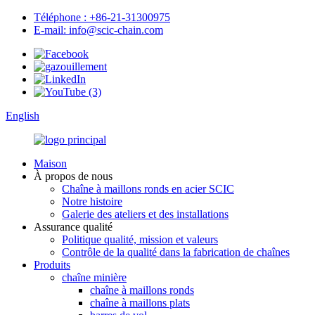
Téléphone : +86-21-31300975
E-mail: info@scic-chain.com
English
Maison
À propos de nous
Chaîne à maillons ronds en acier SCIC
Notre histoire
Galerie des ateliers et des installations
Assurance qualité
Politique qualité, mission et valeurs
Contrôle de la qualité dans la fabrication de chaînes
Produits
chaîne minière
chaîne à maillons ronds
chaîne à maillons plats