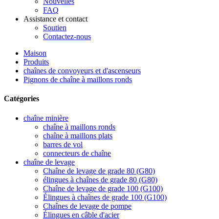
Nouvelles
FAQ
Assistance et contact
Soutien
Contactez-nous
Maison
Produits
chaînes de convoyeurs et d'ascenseurs
Pignons de chaîne à maillons ronds
Catégories
chaîne minière
chaîne à maillons ronds
chaîne à maillons plats
barres de vol
connecteurs de chaîne
chaîne de levage
Chaîne de levage de grade 80 (G80)
élingues à chaînes de grade 80 (G80)
Chaîne de levage de grade 100 (G100)
Élingues à chaînes de grade 100 (G100)
Chaînes de levage de pompe
Élingues en câble d'acier