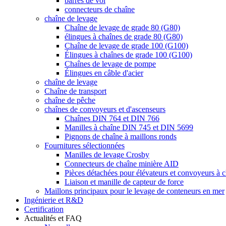
barres de vol
connecteurs de chaîne
chaîne de levage
Chaîne de levage de grade 80 (G80)
élingues à chaînes de grade 80 (G80)
Chaîne de levage de grade 100 (G100)
Élingues à chaînes de grade 100 (G100)
Chaînes de levage de pompe
Élingues en câble d'acier
chaîne de levage
Chaîne de transport
chaîne de pêche
chaînes de convoyeurs et d'ascenseurs
Chaînes DIN 764 et DIN 766
Manilles à chaîne DIN 745 et DIN 5699
Pignons de chaîne à maillons ronds
Fournitures sélectionnées
Manilles de levage Crosby
Connecteurs de chaîne minière AID
Pièces détachées pour élévateurs et convoyeurs à 
Liaison et manille de capteur de force
Maillons principaux pour le levage de conteneurs en mer
Ingénierie et R&D
Certification
Actualités et FAQ