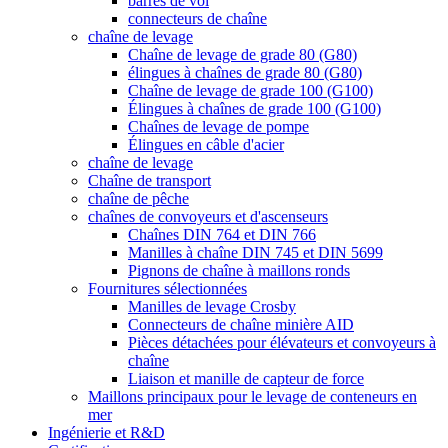
barres de vol
connecteurs de chaîne
chaîne de levage
Chaîne de levage de grade 80 (G80)
élingues à chaînes de grade 80 (G80)
Chaîne de levage de grade 100 (G100)
Élingues à chaînes de grade 100 (G100)
Chaînes de levage de pompe
Élingues en câble d'acier
chaîne de levage
Chaîne de transport
chaîne de pêche
chaînes de convoyeurs et d'ascenseurs
Chaînes DIN 764 et DIN 766
Manilles à chaîne DIN 745 et DIN 5699
Pignons de chaîne à maillons ronds
Fournitures sélectionnées
Manilles de levage Crosby
Connecteurs de chaîne minière AID
Pièces détachées pour élévateurs et convoyeurs à
chaîne
Liaison et manille de capteur de force
Maillons principaux pour le levage de conteneurs en
mer
Ingénierie et R&D